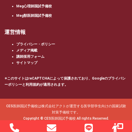
Meg心理師国試予備校
Meg獣医師国試予備校
運営情報
プライバシー・ポリシー
メディア掲載
講師採用フォーム
サイトマップ
※このサイトはreCAPTCHAによって保護されており、Googleの
プライバシ
ーポリシー
と
利用規約
が適用されます。
CES医師国試予備校は株式会社アクトが運営する医学部学生向けの国家試験
対策予備校です。
Copyright © CES医師国試予備校 All rights Reserved.