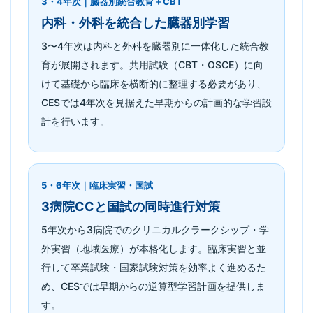
3・4年次｜臓器別統合教育＋CBT
内科・外科を統合した臓器別学習
3〜4年次は内科と外科を臓器別に一体化した統合教
育が展開されます。共用試験（CBT・OSCE）に向
けて基礎から臨床を横断的に整理する必要があり、
CESでは4年次を見据えた早期からの計画的な学習設
計を行います。
5・6年次｜臨床実習・国試
3病院CCと国試の同時進行対策
5年次から3病院でのクリニカルクラークシップ・学
外実習（地域医療）が本格化します。臨床実習と並
行して卒業試験・国家試験対策を効率よく進めるた
め、CESでは早期からの逆算型学習計画を提供しま
す。