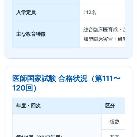
入学定員
112名
総合臨床医育成・金沢
主な教育特徴
加型臨床実習・研究教
医師国家試験 合格状況（第111〜
120回）
年度・回次
区分
出
総数