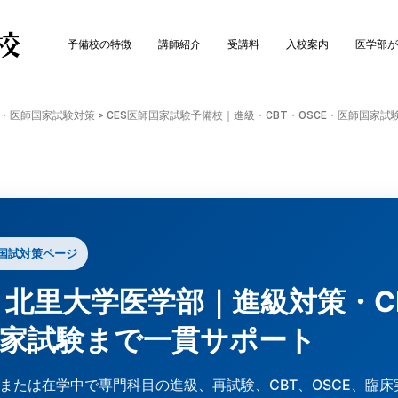
予備校の特徴
講師紹介
受講料
入校案内
医学部が
E・医師国家試験対策
>
CES医師国家試験予備校｜進級・CBT・OSCE・医師国家試
国試対策ページ
 北里大学医学部｜進級対策・CB
国家試験まで一貫サポート
または在学中で専門科目の進級、再試験、CBT、OSCE、臨