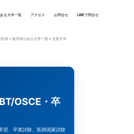
ある大学一覧
アクセス
お問合せ
LINEで問合せ
験対策
>
医学部がある大学一覧
>
北里大学
T/OSCE・卒
床実習、卒業試験、医師国家試験