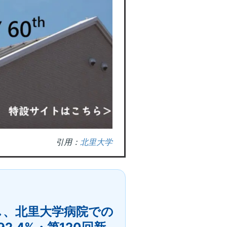
引用：
北里大学
し、北里大学病院での