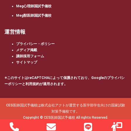
Meg心理師国試予備校
Meg獣医師国試予備校
運営情報
プライバシー・ポリシー
メディア掲載
講師採用フォーム
サイトマップ
※このサイトはreCAPTCHAによって保護されており、Googleの
プライバシ
ーポリシー
と
利用規約
が適用されます。
CES医師国試予備校は株式会社アクトが運営する医学部学生向けの国家試験
対策予備校です。
Copyright © CES医師国試予備校 All rights Reserved.