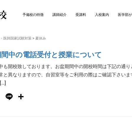
予備校の特徴
講師紹介
受講料
入校案内
医学部が
E・医師国家試験対策
>
夏休み
期間中の電話受付と授業について
中も開校致しております。お盆期間中の開校時間は下記の通り
常と異なりますので、自習室等をご利用の際はご確認下さいま
…]
Hatena
Line
共
有