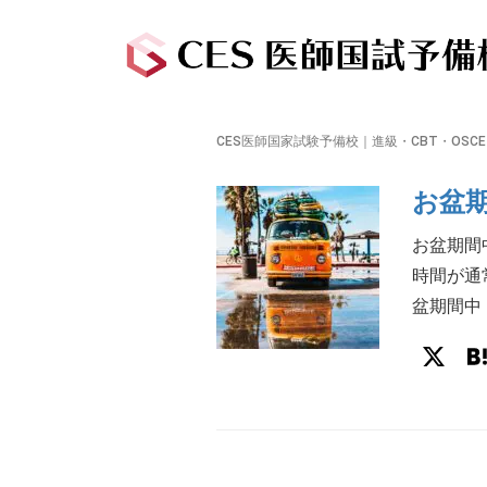
CES医師国家試験予備校｜進級・CBT・OSC
お盆
お盆期間
時間が通
盆期間中 [
X